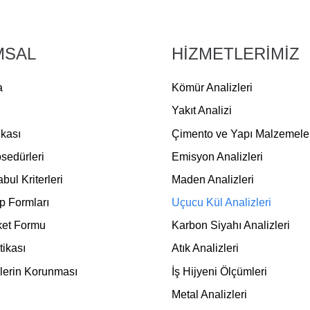
MSAL
HİZMETLERİMİZ
a
Kömür Analizleri
Yakıt Analizi
ikası
Çimento ve Yapı Malzemeleri
sedürleri
Emisyon Analizleri
ul Kriterleri
Maden Analizleri
p Formları
Uçucu Kül Analizleri
ket Formu
Karbon Siyahı Analizleri
itikası
Atık Analizleri
ilerin Korunması
İş Hijyeni Ölçümleri
Metal Analizleri