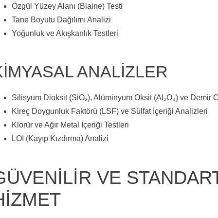
Özgül Yüzey Alanı (Blaine) Testi
Tane Boyutu Dağılımı Analizi
Yoğunluk ve Akışkanlık Testleri
KIMYASAL ANALIZLER
Silisyum Dioksit (SiO₂), Alüminyum Oksit (Al₂O₃) ve Demir Ok
Kireç Doygunluk Faktörü (LSF) ve Sülfat İçeriği Analizleri
Klorür ve Ağır Metal İçeriği Testleri
LOI (Kayıp Kızdırma) Analizi
GÜVENILIR VE STANDAR
HIZMET