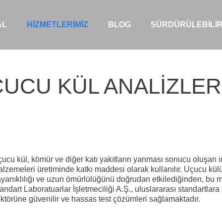
AL
HIZMETLERIMIZ
BLOG
SÜRDÜRÜLEBILIR
UCU KÜL ANALIZLER
ucu kül, kömür ve diğer katı yakıtların yanması sonucu oluşan in
lzemeleri
üretiminde katkı maddesi olarak kullanılır. Uçucu külün
yanıklılığı ve uzun ömürlülüğünü doğrudan etkilediğinden, bu 
andart Laboratuarlar İşletmeciliği A.Ş.
, uluslararası standartlar
ktörüne güvenilir ve hassas test çözümleri sağlamaktadır.