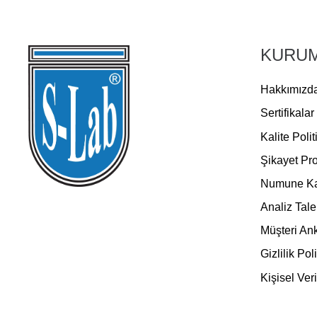
KURU
Hakkımızd
Sertifikalar
Kalite Polit
Şikayet Pro
Numune Kab
Analiz Tale
Müşteri An
Gizlilik Pol
Kişisel Ver