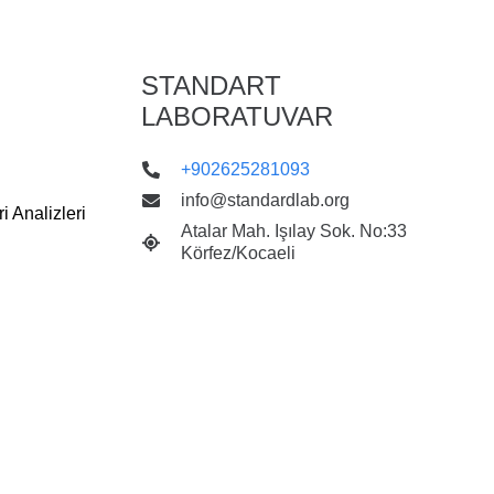
STANDART
LABORATUVAR
+902625281093
info@standardlab.org
 Analizleri
Atalar Mah. Işılay Sok. No:33
Körfez/Kocaeli