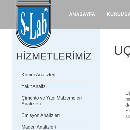
ANASAYFA
KURUMS
UÇ
HIZMETLERIMIZ
Kömür Analizleri
Yakıt Analizi
Uç
Çimento ve Yapı Malzemeleri
ma
Analizleri
da
St
Emisyon Analizleri
se
Maden Analizleri