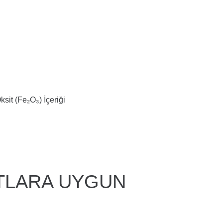
sit (Fe₂O₃) İçeriği
TLARA UYGUN