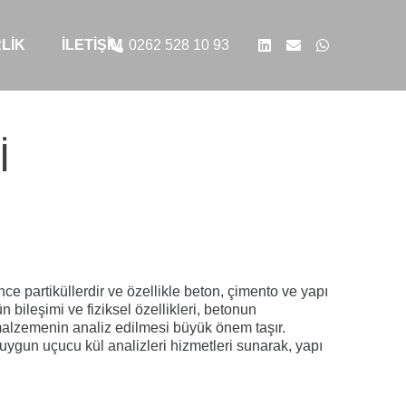
LIK
İLETIŞIM
0262 528 10 93
I
ce partiküllerdir ve özellikle
beton, çimento ve yapı
 bileşimi ve fiziksel özellikleri, betonun
malzemenin analiz edilmesi büyük önem taşır.
a uygun
uçucu kül analizleri
hizmetleri sunarak, yapı