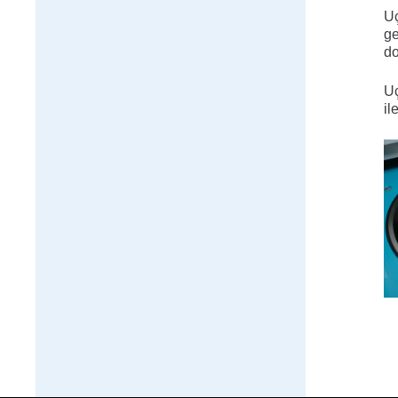
Uç
ge
do
Uç
il